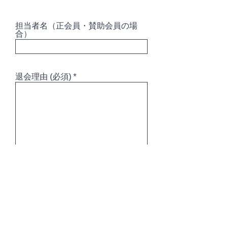
担当者名（正会員・賛助会員の場
合）
退会理由 (必須)
項目をご確認の上、チェックボックス
必
にチェックを入れてご送信ください
*
須
項
会員規約第7条の規定に基づき退
目
会を申請します。